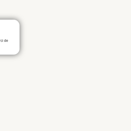
rci de