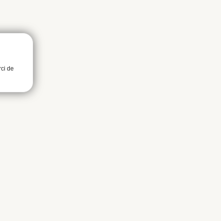
rci de