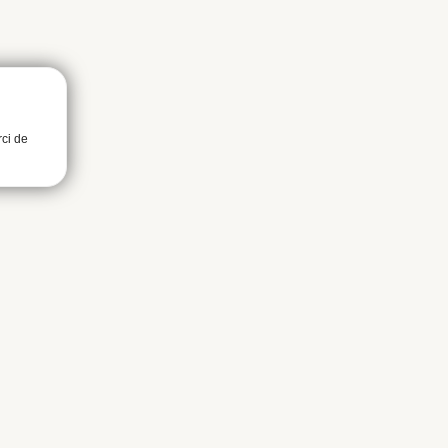
rci de