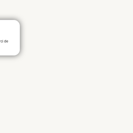
rci de