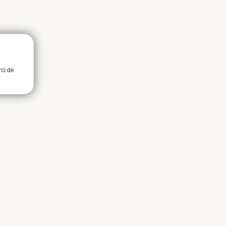
rci de