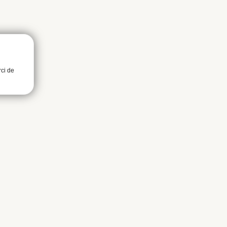
rci de