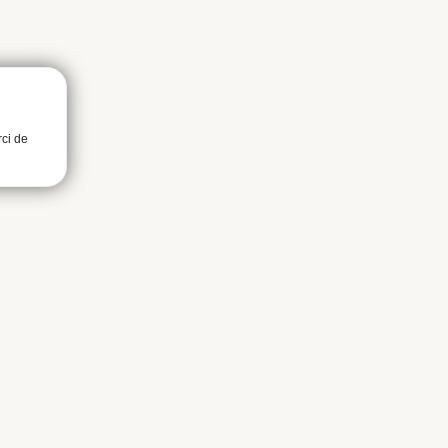
rci de