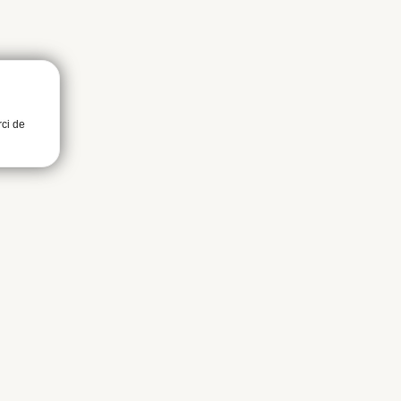
rci de