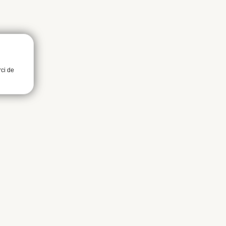
rci de