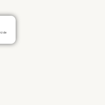
rci de