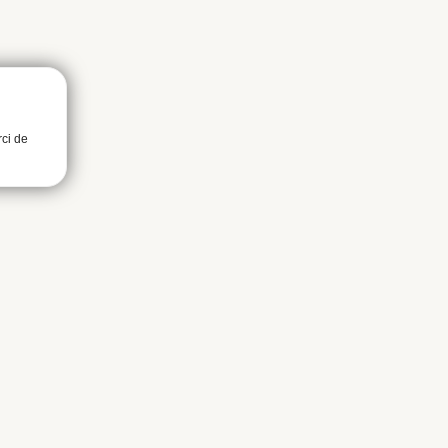
rci de