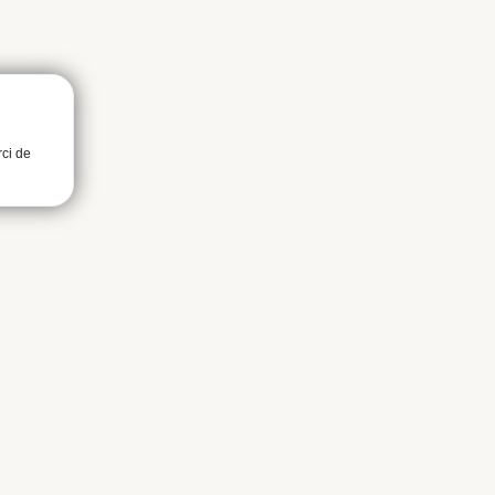
rci de