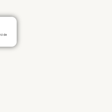
rci de