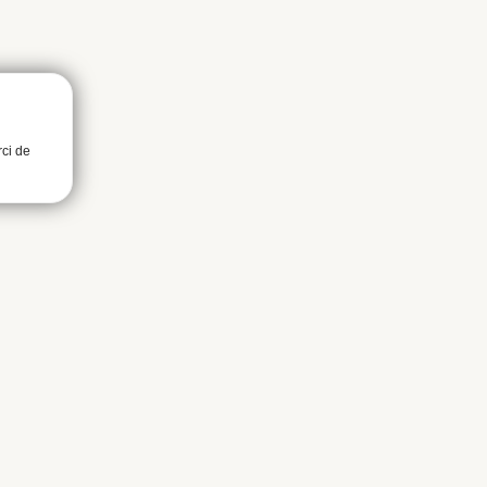
rci de