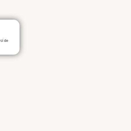
rci de