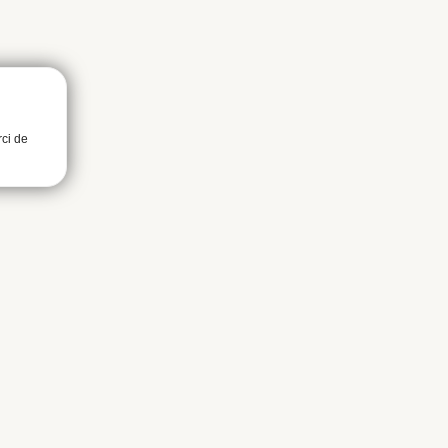
rci de