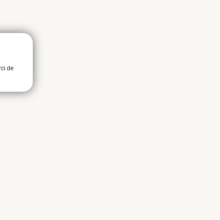
rci de