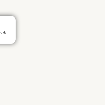
rci de