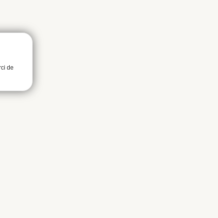
rci de