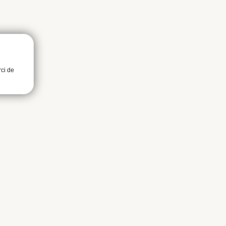
rci de