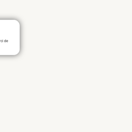
rci de