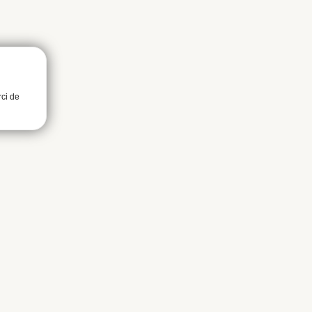
rci de