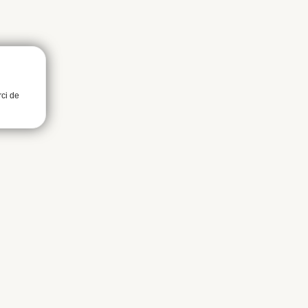
rci de