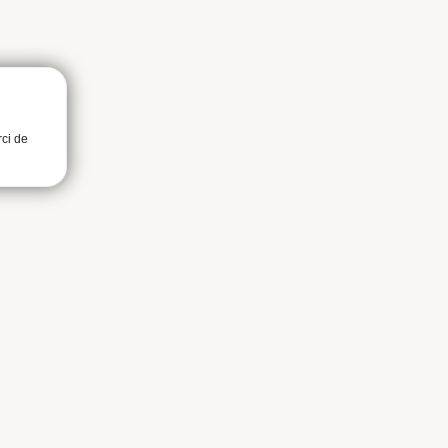
rci de