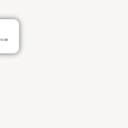
rci de