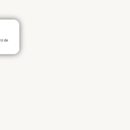
rci de